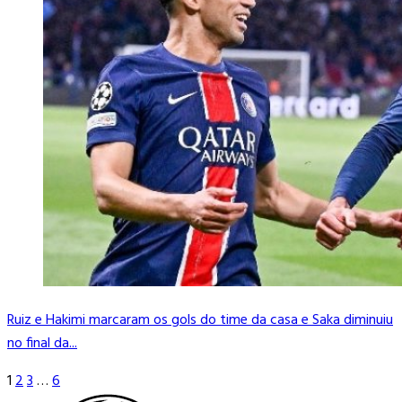
Ruiz e Hakimi marcaram os gols do time da casa e Saka diminuiu
no final da...
1
2
3
…
6