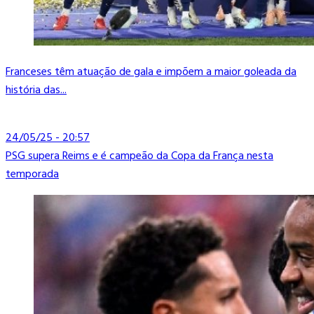
Franceses têm atuação de gala e impõem a maior goleada da
história das...
24/05/25 - 20:57
PSG supera Reims e é campeão da Copa da França nesta
temporada