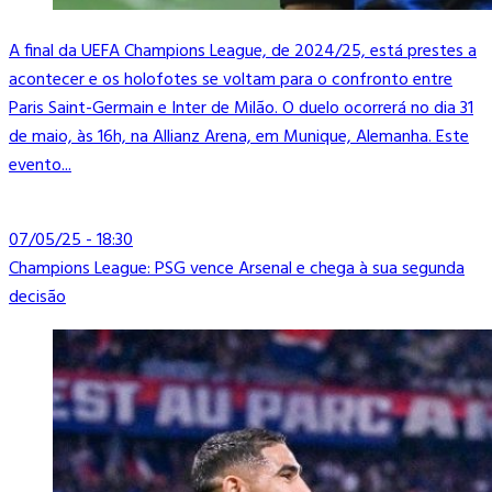
A final da UEFA Champions League, de 2024/25, está prestes a
acontecer e os holofotes se voltam para o confronto entre
Paris Saint-Germain e Inter de Milão. O duelo ocorrerá no dia 31
de maio, às 16h, na Allianz Arena, em Munique, Alemanha. Este
evento...
07/05/25 - 18:30
Champions League: PSG vence Arsenal e chega à sua segunda
decisão