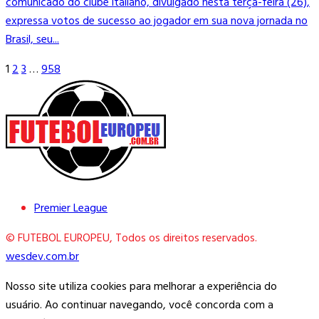
comunicado do clube italiano, divulgado nesta terça-feira (26),
expressa votos de sucesso ao jogador em sua nova jornada no
Brasil, seu...
1
2
3
…
958
Premier League
© FUTEBOL EUROPEU, Todos os direitos reservados.
wesdev.com.br
Nosso site utiliza cookies para melhorar a experiência do
usuário. Ao continuar navegando, você concorda com a