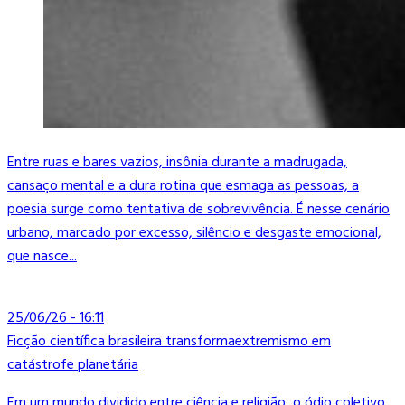
Entre ruas e bares vazios, insônia durante a madrugada,
cansaço mental e a dura rotina que esmaga as pessoas, a
poesia surge como tentativa de sobrevivência. É nesse cenário
urbano, marcado por excesso, silêncio e desgaste emocional,
que nasce...
25/06/26 - 16:11
Ficção científica brasileira transformaextremismo em
catástrofe planetária
Em um mundo dividido entre ciência e religião, o ódio coletivo