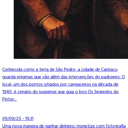
Conhecida como a terra de São Pedro, a cidade de Caririaçu
guarda enigmas que vão além das intervenções do padroeiro. O
local, um dos pontos sitiados por cangaceiros na década de
1940, é cenário do suspense que guia o livro Os Segredos do
Pintor...
09/09/25 - 19:31
Uma nova maneira de ganhar dinheiro: monetize com fotografia