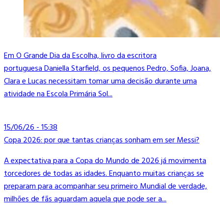
Em O Grande Dia da Escolha, livro da escritora
portuguesa Daniella Starfield, os pequenos Pedro, Sofia, Joana,
Clara e Lucas necessitam tomar uma decisão durante uma
atividade na Escola Primária Sol...
15/06/26 - 15:38
Copa 2026: por que tantas crianças sonham em ser Messi?
A expectativa para a Copa do Mundo de 2026 já movimenta
torcedores de todas as idades. Enquanto muitas crianças se
preparam para acompanhar seu primeiro Mundial de verdade,
milhões de fãs aguardam aquela que pode ser a...