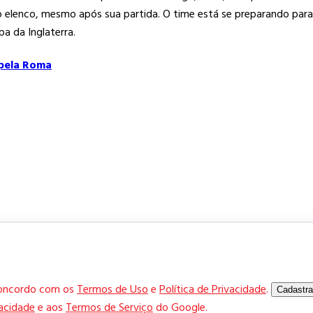
o elenco, mesmo após sua partida. O time está se preparando para
a da Inglaterra.
 pela Roma
concordo com os
Termos de Uso
e
Política de Privacidade
.
Cadastra
vacidade
e aos
Termos de Serviço
do Google.