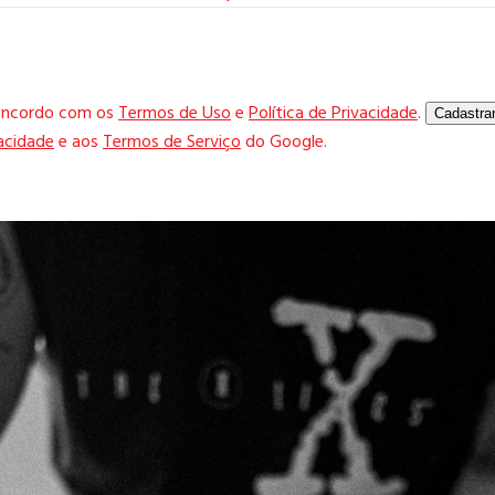
concordo com os
Termos de Uso
e
Política de Privacidade
.
Cadastra
vacidade
e aos
Termos de Serviço
do Google.