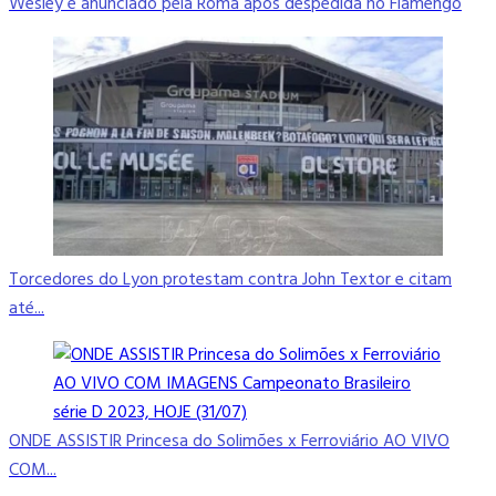
Wesley é anunciado pela Roma após despedida no Flamengo
Torcedores do Lyon protestam contra John Textor e citam
até...
ONDE ASSISTIR Princesa do Solimões x Ferroviário AO VIVO
COM...