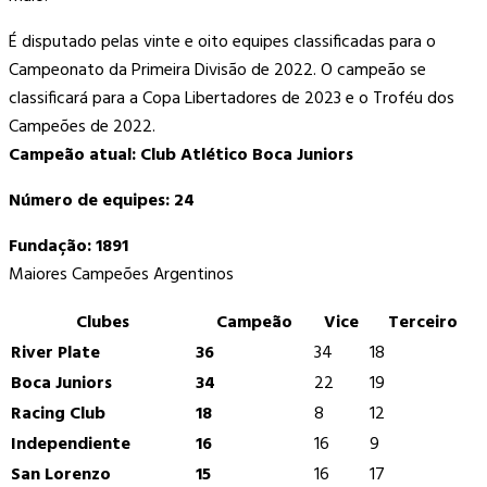
É disputado pelas vinte e oito equipes classificadas para o
Campeonato da Primeira Divisão de 2022. O campeão se
classificará para a Copa Libertadores de 2023 e o Troféu dos
Campeões de 2022.
Campeão atual: Club Atlético Boca Juniors
Número de equipes: 24
Fundação: 1891
Maiores Campeões Argentinos
Clubes
Campeão
Vice
Terceiro
River Plate
36
34
18
Boca Juniors
34
22
19
Racing Club
18
8
12
Independiente
16
16
9
San Lorenzo
15
16
17